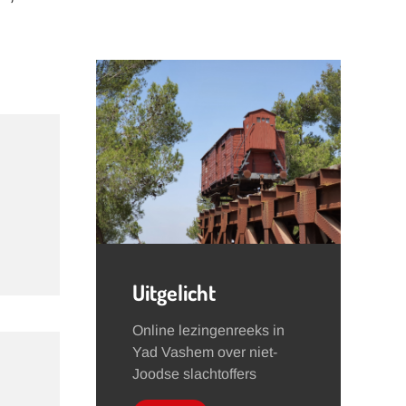
Uitgelicht
Online lezingenreeks in
Yad Vashem over niet-
Joodse slachtoffers