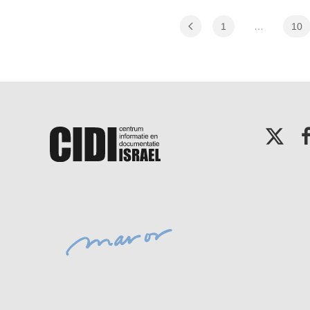
1
…
10