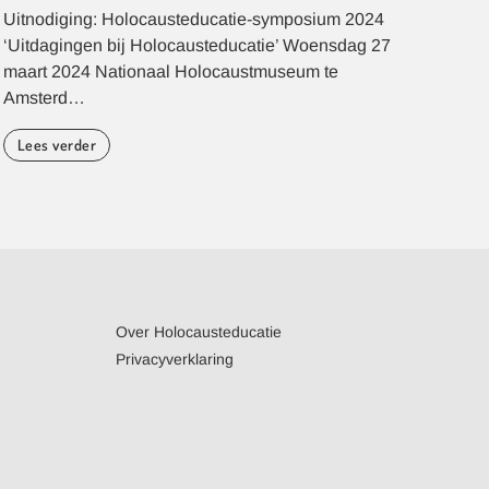
Uitnodiging: Holocausteducatie-symposium 2024
Er b
‘Uitdagingen bij Holocausteducatie’ Woensdag 27
in d
maart 2024 Nationaal Holocaustmuseum te
jood
Amsterd…
Le
Lees verder
Over Holocausteducatie
Privacyverklaring