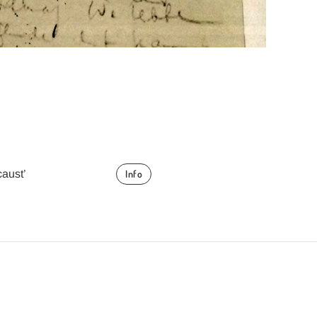
aust’
Info