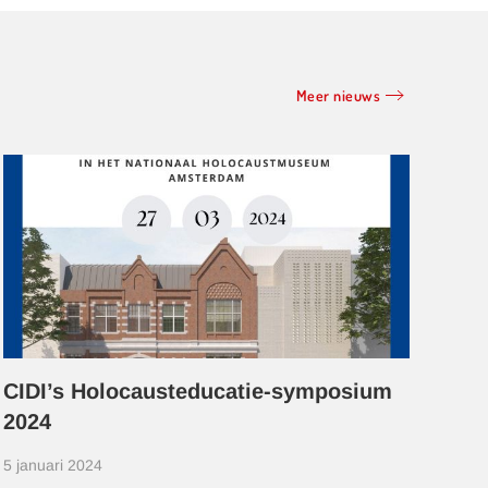
Meer nieuws
CIDI’s Holocausteducatie-symposium
Lez
2024
Ant
5 januari 2024
2 ja