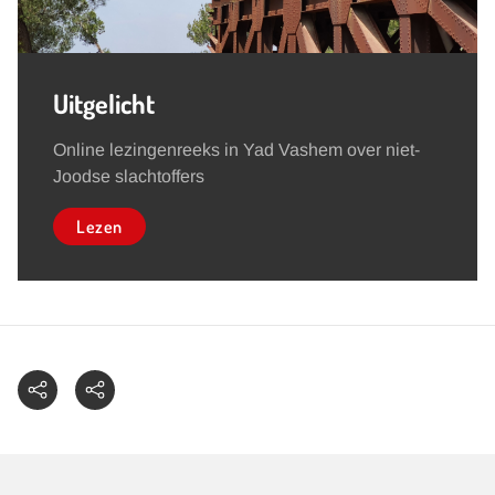
Uitgelicht
Online lezingenreeks in Yad Vashem over niet-
Joodse slachtoffers
Lezen