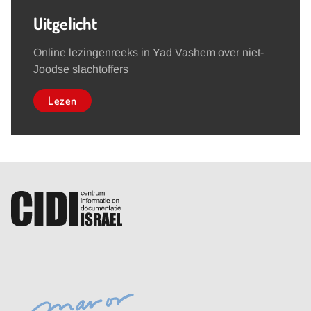
Uitgelicht
Online lezingenreeks in Yad Vashem over niet-
Joodse slachtoffers
Lezen