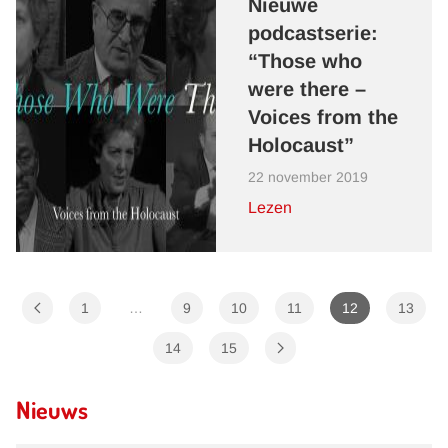
Nieuwe
podcastserie:
“Those who
were there –
Voices from the
Holocaust”
22 november 2019
Lezen
1
…
9
10
11
12
13
14
15
Nieuws