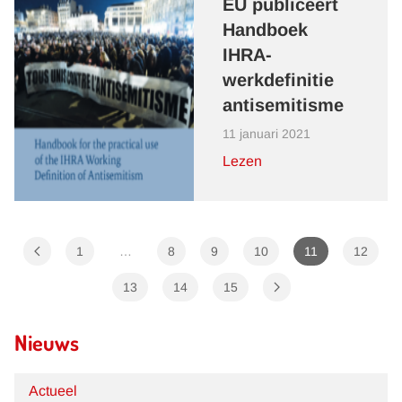
EU publiceert
Handboek
IHRA-
werkdefinitie
antisemitisme
11 januari 2021
Lezen
1
…
8
9
10
11
12
13
14
15
Nieuws
Actueel