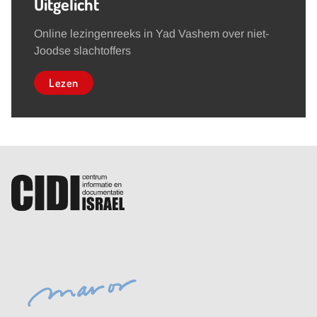
Uitgelicht
Online lezingenreeks in Yad Vashem over niet-
Joodse slachtoffers
Lezen