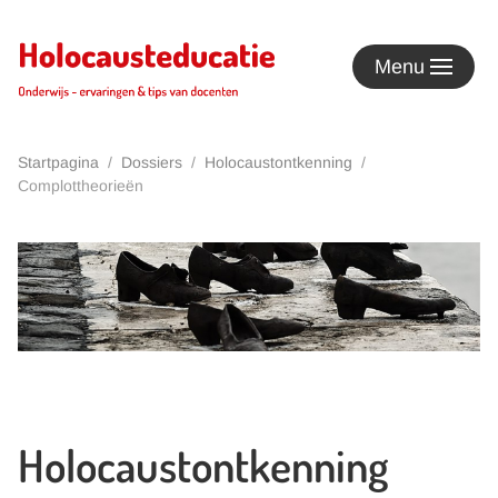
Terug naar hoofdinhoud
Menu
Startpagina
Dossiers
Holocaustontkenning
Complottheorieën
Holocaustontkenning