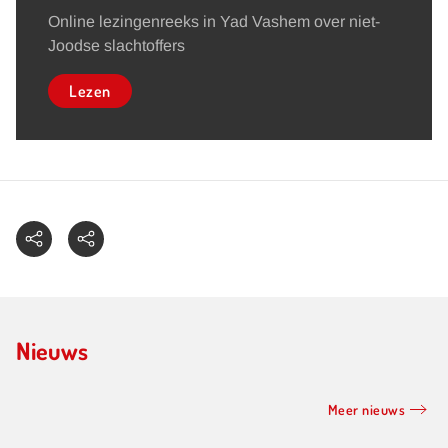
Online lezingenreeks in Yad Vashem over niet-
Joodse slachtoffers
Lezen
Nieuws
Meer nieuws