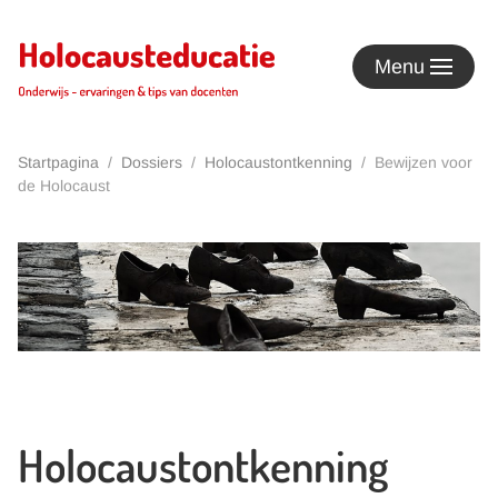
Terug naar hoofdinhoud
Menu
Startpagina
Dossiers
Holocaustontkenning
Bewijzen voor
de Holocaust
Holocaustontkenning