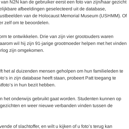
van N2N kan de gebruiker eerst een foto van zijn/haar gezicht
lijkbare afbeeldingen geselecteerd uit de database,
ocaustbeelden van de Holocaust Memorial Museum (USHMM). Of
ker zelf om te beoordelen.
form te ontwikkelen. Drie van zijn vier grootouders waren
arom wil hij zijn 91-jarige grootmoeder helpen met het vinden
 oorlog zijn omgekomen.
eft het al duizenden mensen geholpen om hun familieleden te
o’s in zijn database heeft staan, probeert Patt toegang te
tfoto’s in hun bezit hebben.
 in het onderwijs gebruikt gaat worden. Studenten kunnen op
an gezichten en weer nieuwe verbanden vinden tussen de
s.
nde of slachtoffer, en wilt u kijken of u foto’s terug kan