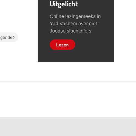
Uitgelicht
Online lezingenreeks in
Yad Vashem over niet-
Joodse slachtoffers
lgende
Lezen