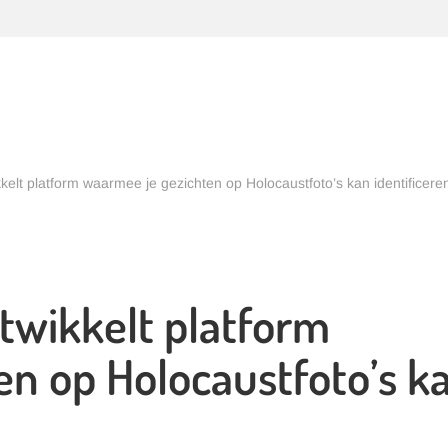
elt platform waarmee je gezichten op Holocaustfoto’s kan identificere
twikkelt platform
en op Holocaustfoto’s k