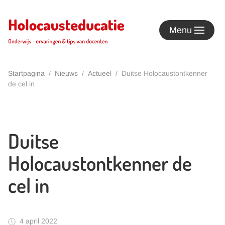
Terug naar hoofdinhoud
Menu
Startpagina
Nieuws
Actueel
Duitse Holocaustontkenner
de cel in
Duitse
Holocaustontkenner de
cel in
4 april 2022