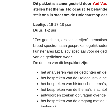
Dit pakket is samengesteld door
Yad Va
stellen het thema ´Holocaust´ te behande
stelt ons in staat om de Holocaust op een
Leeftijd:
16-17-18 jaar
Duur:
1-2 uur
"Zes gedichten, zes schilderijen" thematise
breed spectrum aan gespreksmogelijkheden.
kunstenares Liz Elsby speciaal voor de ged
van de gedichten weer.
De doelen van dit lespakket zijn:
het analyseren van de gedichten en de 
het bespreken van de Holocaust via per
het bespreken van historische thema’s, a
het bespreken van de thema’s ‘slachtof
antwoorden zoeken op vragen over de J
het bespreken van de omgang met de H
toekomst.