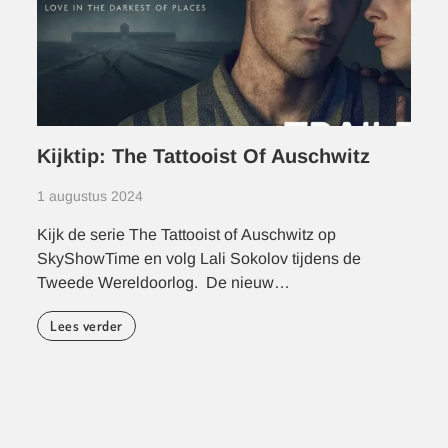
Kijktip: The Tattooist Of Auschwitz
1 augustus 2024
Kijk de serie The Tattooist of Auschwitz op
SkyShowTime en volg Lali Sokolov tijdens de
Tweede Wereldoorlog. De nieuw…
Lees verder