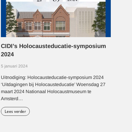
CIDI’s Holocausteducatie-symposium
Lez
2024
Ant
5 januari 2024
2 ja
Uitnodiging: Holocausteducatie-symposium 2024
Er b
‘Uitdagingen bij Holocausteducatie’ Woensdag 27
in d
maart 2024 Nationaal Holocaustmuseum te
jood
Amsterd…
Le
Lees verder