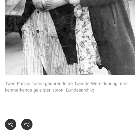
Twee Parijse Joden gedurende de Tweede Wereldoorlog, met
kenmerkende gele ster. (bron: Bundesarchiv)