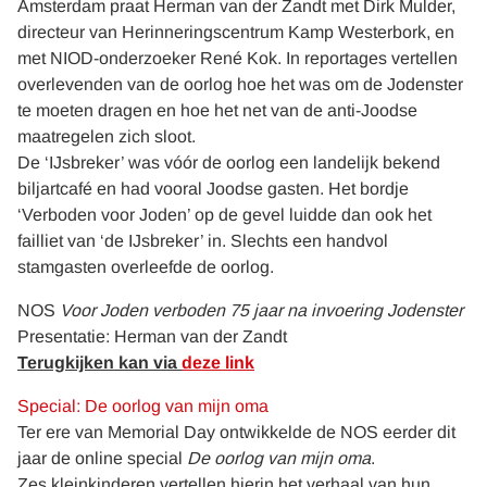
Amsterdam praat Herman van der Zandt met Dirk Mulder,
directeur van Herinneringscentrum Kamp Westerbork, en
met NIOD-onderzoeker René Kok. In reportages vertellen
overlevenden van de oorlog hoe het was om de Jodenster
te moeten dragen en hoe het net van de anti-Joodse
maatregelen zich sloot.
De ‘IJsbreker’ was vóór de oorlog een landelijk bekend
biljartcafé en had vooral Joodse gasten. Het bordje
‘Verboden voor Joden’ op de gevel luidde dan ook het
failliet van ‘de IJsbreker’ in. Slechts een handvol
stamgasten overleefde de oorlog.
NOS
Voor Joden verboden 75 jaar na invoering Jodenster
Presentatie: Herman van der Zandt
Terugkijken kan via
deze link
Special: De oorlog van mijn oma
Ter ere van Memorial Day ontwikkelde de NOS eerder dit
jaar de online special
De oorlog van mijn oma
.
Zes kleinkinderen vertellen hierin het verhaal van hun